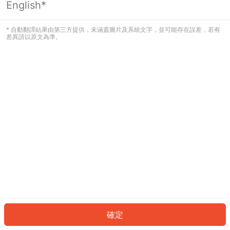
English*
發生錯誤！請登入並再試一次或回到主
頁。
* 自動翻譯結果由第三方提供，未涵蓋圖片及系統文字，並可能存在誤差，若有
差異請以原文為準。
登入
返回首頁
確定
ID: 6918397ef86-a2c1-49dc-9472-2cdf57574b2d