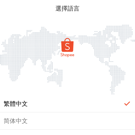
選擇語言
繁體中文
简体中文
頁面無法顯示