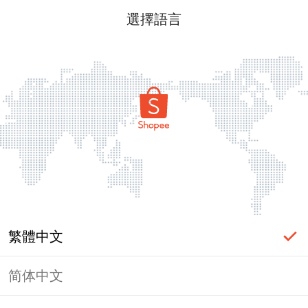
選擇語言
繁體中文
简体中文
頁面無法顯示