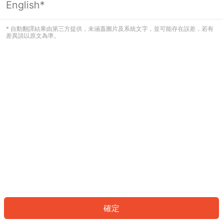
English*
發生錯誤！請登入並再試一次或回到主
頁。
* 自動翻譯結果由第三方提供，未涵蓋圖片及系統文字，並可能存在誤差，若有
差異請以原文為準。
登入
返回首頁
確定
ID: 43487e7ca8c-ded4-4677-8e4d-b3ed19638a08