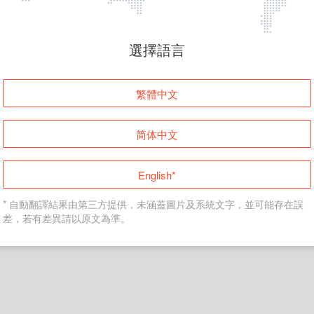
頁面無法顯示
選擇語言
發生錯誤！請登入並再試一次或回到主頁。
繁體中文
登入
简体中文
返回首頁
English*
* 自動翻譯結果由第三方提供，未涵蓋圖片及系統文字，並可能存在誤
差，若有差異請以原文為準。