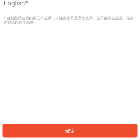
English*
發生錯誤！請登入並再試一次或回到主
頁。
* 自動翻譯結果由第三方提供，未涵蓋圖片及系統文字，並可能存在誤差，若有
差異請以原文為準。
登入
返回首頁
確定
ID: 138950a1e2f-90f7-41a0-8784-27605832e596