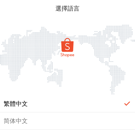
選擇語言
繁體中文
简体中文
頁面無法顯示