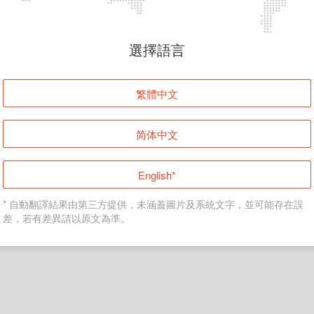
頁面無法顯示
選擇語言
發生錯誤！請登入並再試一次或回到主頁。
繁體中文
登入
简体中文
返回首頁
English*
* 自動翻譯結果由第三方提供，未涵蓋圖片及系統文字，並可能存在誤
差，若有差異請以原文為準。