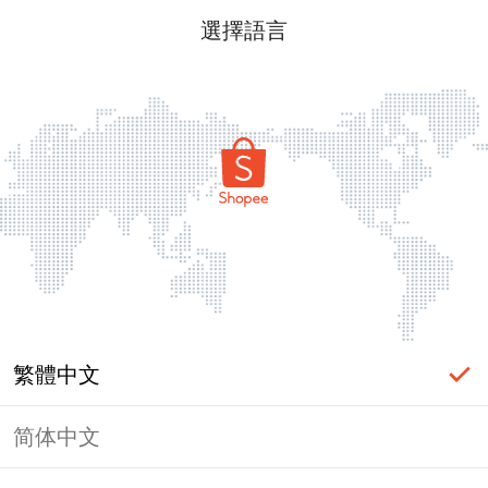
選擇語言
繁體中文
简体中文
頁面無法顯示