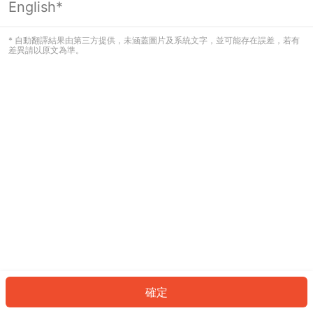
English*
發生錯誤！請登入並再試一次或回到主
頁。
* 自動翻譯結果由第三方提供，未涵蓋圖片及系統文字，並可能存在誤差，若有
差異請以原文為準。
登入
返回首頁
確定
ID: 79559acb7eb-d702-4060-ab14-8f8872ececcd