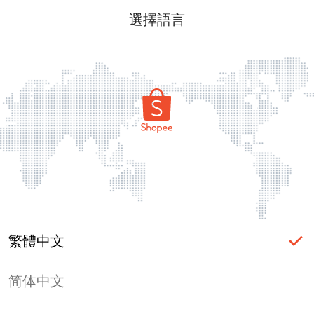
選擇語言
繁體中文
简体中文
頁面無法顯示