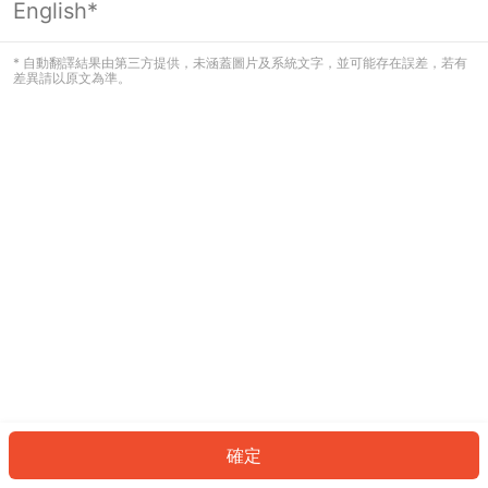
English*
發生錯誤！請登入並再試一次或回到主
頁。
* 自動翻譯結果由第三方提供，未涵蓋圖片及系統文字，並可能存在誤差，若有
差異請以原文為準。
登入
返回首頁
確定
ID: 945352020ff-9844-4b87-a723-e8baca9589ca