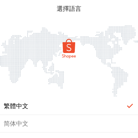
選擇語言
繁體中文
简体中文
頁面無法顯示