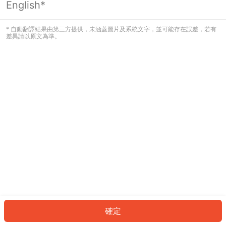
English*
發生錯誤！請登入並再試一次或回到主
頁。
* 自動翻譯結果由第三方提供，未涵蓋圖片及系統文字，並可能存在誤差，若有
差異請以原文為準。
登入
返回首頁
確定
ID: 3064bef3d87-16b2-4e71-9d0e-c38f4d1928da