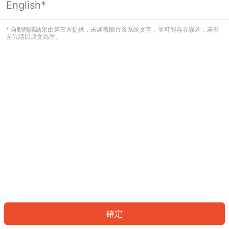
English*
發生錯誤！請登入並再試一次或回到主
頁。
* 自動翻譯結果由第三方提供，未涵蓋圖片及系統文字，並可能存在誤差，若有
差異請以原文為準。
登入
返回首頁
確定
ID: 245a060a5ef-7a37-42d2-bc51-3aff9ab96d17