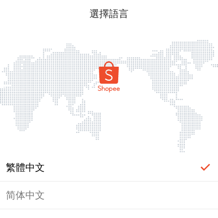
選擇語言
繁體中文
简体中文
頁面無法顯示