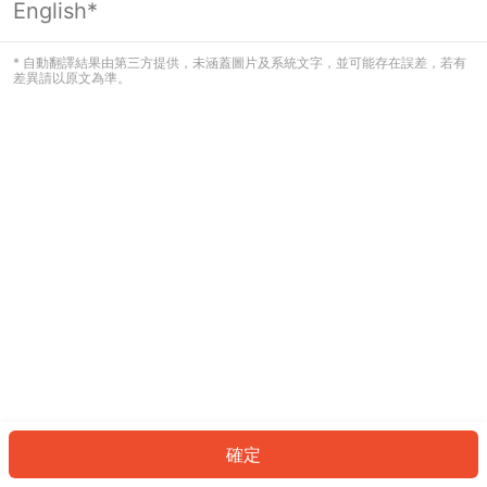
English*
發生錯誤！請登入並再試一次或回到主
頁。
* 自動翻譯結果由第三方提供，未涵蓋圖片及系統文字，並可能存在誤差，若有
差異請以原文為準。
登入
返回首頁
確定
ID: 43538c74185-fee6-4072-9923-48354bfcfedb