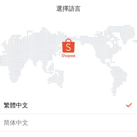
選擇語言
繁體中文
简体中文
頁面無法顯示