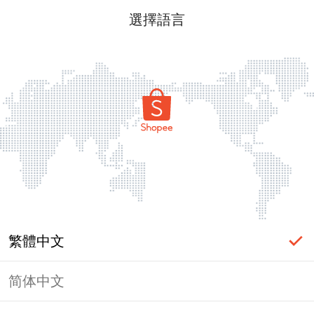
選擇語言
繁體中文
简体中文
頁面無法顯示