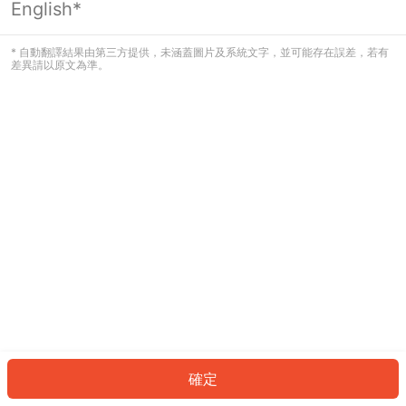
English*
發生錯誤！請登入並再試一次或回到主
頁。
* 自動翻譯結果由第三方提供，未涵蓋圖片及系統文字，並可能存在誤差，若有
差異請以原文為準。
登入
返回首頁
確定
ID: 695557e3a05-807c-4e9c-bef8-b01c494af165