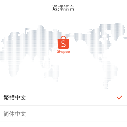
選擇語言
繁體中文
简体中文
頁面無法顯示