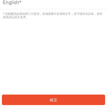
English*
發生錯誤！請登入並再試一次或回到主
頁。
* 自動翻譯結果由第三方提供，未涵蓋圖片及系統文字，並可能存在誤差，若有
差異請以原文為準。
登入
返回首頁
確定
ID: 9287a04fccd-4386-44f2-bc59-4e515e24b2ab