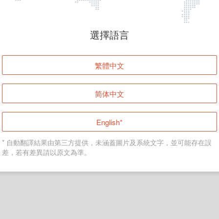
頁面無法顯示
選擇語言
發生錯誤！請登入並再試一次或回到主頁。
繁體中文
登入
简体中文
返回首頁
English*
* 自動翻譯結果由第三方提供，未涵蓋圖片及系統文字，並可能存在誤
差，若有差異請以原文為準。