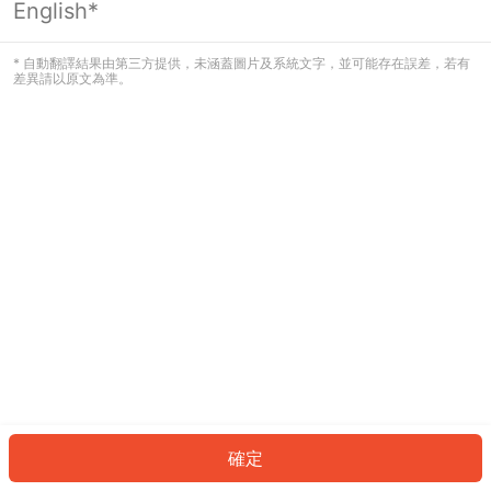
English*
發生錯誤！請登入並再試一次或回到主
頁。
* 自動翻譯結果由第三方提供，未涵蓋圖片及系統文字，並可能存在誤差，若有
差異請以原文為準。
登入
返回首頁
確定
ID: 79433cecb15-8bd5-499b-8a36-5b7b0e1b6e75