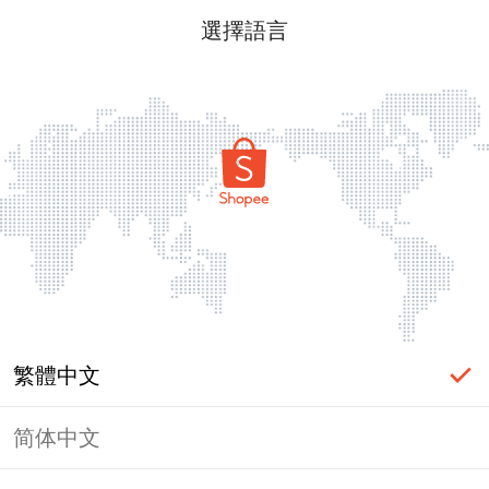
選擇語言
繁體中文
简体中文
頁面無法顯示