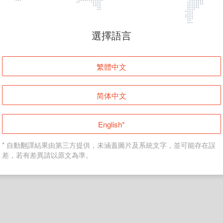
頁面無法顯示
選擇語言
發生錯誤！請登入並再試一次或回到主頁。
繁體中文
登入
简体中文
返回首頁
English*
* 自動翻譯結果由第三方提供，未涵蓋圖片及系統文字，並可能存在誤
差，若有差異請以原文為準。