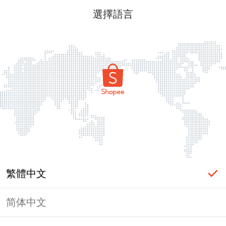
選擇語言
繁體中文
简体中文
頁面無法顯示