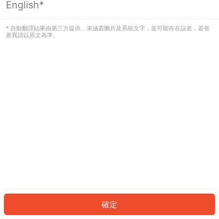
English*
發生錯誤！請登入並再試一次或回到主
頁。
* 自動翻譯結果由第三方提供，未涵蓋圖片及系統文字，並可能存在誤差，若有
差異請以原文為準。
登入
返回首頁
確定
ID: 7959f382182-f1ec-460b-8d78-9ff4e5f208f4