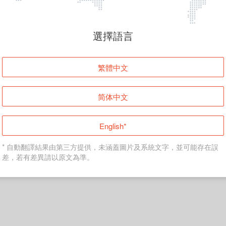
頁面無法顯示
選擇語言
發生錯誤！請登入並再試一次或回到主頁。
繁體中文
登入
简体中文
返回首頁
English*
* 自動翻譯結果由第三方提供，未涵蓋圖片及系統文字，並可能存在誤
差，若有差異請以原文為準。