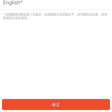
English*
發生錯誤！請登入並再試一次或回到主
頁。
* 自動翻譯結果由第三方提供，未涵蓋圖片及系統文字，並可能存在誤差，若有
差異請以原文為準。
登入
返回首頁
確定
ID: 6790b9ca0ef-357d-40be-8257-880d0a9b0f30