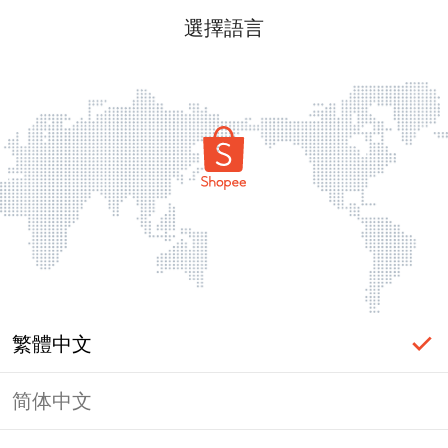
選擇語言
繁體中文
简体中文
頁面無法顯示