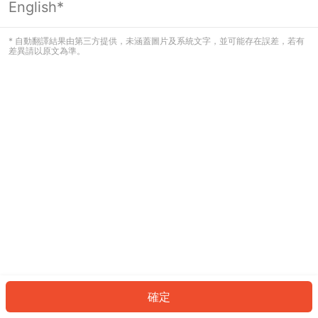
English*
發生錯誤！請登入並再試一次或回到主
頁。
* 自動翻譯結果由第三方提供，未涵蓋圖片及系統文字，並可能存在誤差，若有
差異請以原文為準。
登入
返回首頁
確定
ID: 2228f805240-b8c5-4501-958e-76174b897d14