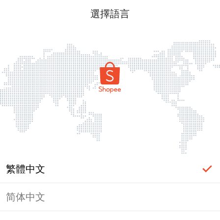
選擇語言
繁體中文
简体中文
頁面無法顯示