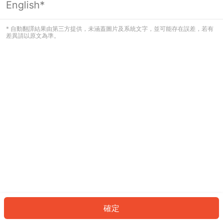
English*
發生錯誤！請登入並再試一次或回到主
頁。
* 自動翻譯結果由第三方提供，未涵蓋圖片及系統文字，並可能存在誤差，若有
差異請以原文為準。
登入
返回首頁
確定
ID: 7849c08831f-1ced-4836-9e8b-77d17214c4fa