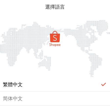
選擇語言
繁體中文
简体中文
頁面無法顯示