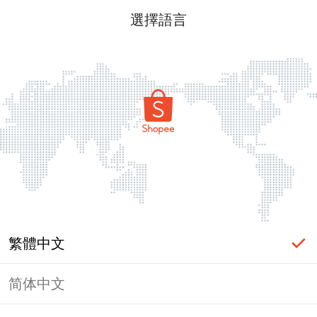
選擇語言
繁體中文
简体中文
頁面無法顯示