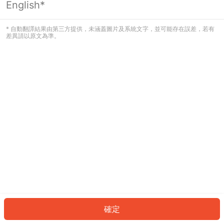
English*
發生錯誤！請登入並再試一次或回到主
頁。
* 自動翻譯結果由第三方提供，未涵蓋圖片及系統文字，並可能存在誤差，若有
差異請以原文為準。
登入
返回首頁
確定
ID: 992bc95a0c9-4350-4b4b-b276-3d77816e6d95