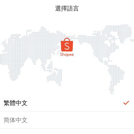
選擇語言
繁體中文
简体中文
頁面無法顯示