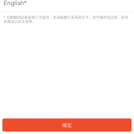
English*
發生錯誤！請登入並再試一次或回到主
頁。
* 自動翻譯結果由第三方提供，未涵蓋圖片及系統文字，並可能存在誤差，若有
差異請以原文為準。
登入
返回首頁
確定
ID: 486ed54c297-f180-4eca-b475-40f0dd3a9ae8