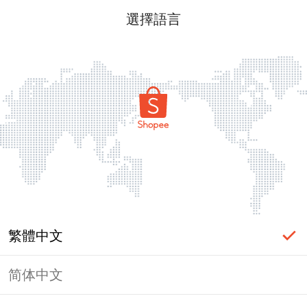
選擇語言
繁體中文
简体中文
頁面無法顯示