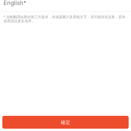
English*
發生錯誤！請登入並再試一次或回到主
頁。
* 自動翻譯結果由第三方提供，未涵蓋圖片及系統文字，並可能存在誤差，若有
差異請以原文為準。
登入
返回首頁
確定
ID: 2102875621f-1d61-4787-9fc3-b7a67df4c2d5