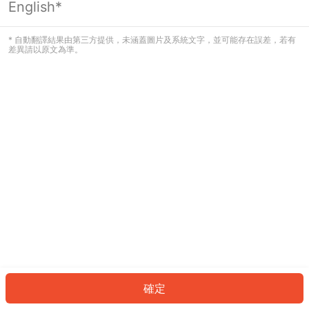
English*
發生錯誤！請登入並再試一次或回到主
頁。
* 自動翻譯結果由第三方提供，未涵蓋圖片及系統文字，並可能存在誤差，若有
差異請以原文為準。
登入
返回首頁
確定
ID: 760006be82c-1287-42d3-83a1-d46ef396851c