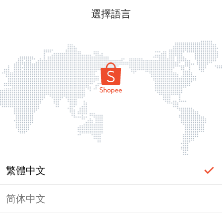
選擇語言
繁體中文
简体中文
頁面無法顯示