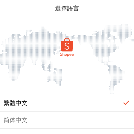
選擇語言
繁體中文
简体中文
頁面無法顯示