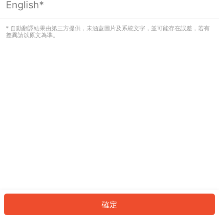
English*
發生錯誤！請登入並再試一次或回到主
頁。
* 自動翻譯結果由第三方提供，未涵蓋圖片及系統文字，並可能存在誤差，若有
差異請以原文為準。
登入
返回首頁
確定
ID: 494408942ea-badf-4506-bf53-8432bc98ac18