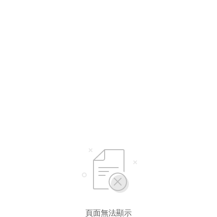
選擇語言
繁體中文
简体中文
English*
* 自動翻譯結果由第三方提供，未涵蓋圖片及系統文字，並可能存在誤差，若有
差異請以原文為準。
頁面無法顯示