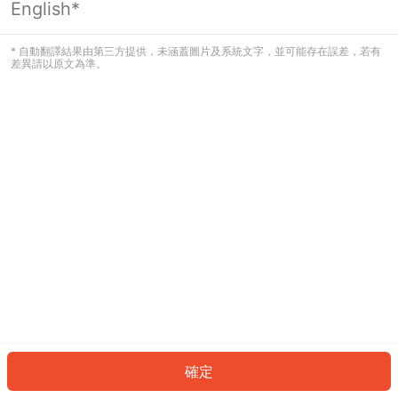
English*
發生錯誤！請登入並再試一次或回到主
頁。
* 自動翻譯結果由第三方提供，未涵蓋圖片及系統文字，並可能存在誤差，若有
差異請以原文為準。
登入
返回首頁
確定
ID: 245700e67ef-d3ce-43aa-be28-910990f11ce8