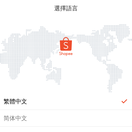
選擇語言
繁體中文
简体中文
頁面無法顯示