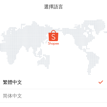
選擇語言
繁體中文
简体中文
頁面無法顯示