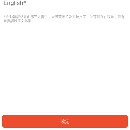
English*
發生錯誤！請登入並再試一次或回到主
頁。
* 自動翻譯結果由第三方提供，未涵蓋圖片及系統文字，並可能存在誤差，若有
差異請以原文為準。
登入
返回首頁
確定
ID: 179464e6fce-00ad-4b0f-901b-b4d0cf0ebd91