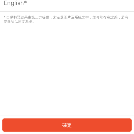
English*
發生錯誤！請登入並再試一次或回到主
頁。
* 自動翻譯結果由第三方提供，未涵蓋圖片及系統文字，並可能存在誤差，若有
差異請以原文為準。
登入
返回首頁
確定
ID: 2224310a6a7-8c8b-4ca2-b7b2-06a734c1b5d0