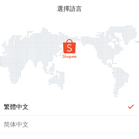
選擇語言
繁體中文
简体中文
頁面無法顯示