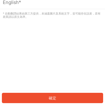
English*
發生錯誤！請登入並再試一次或回到主
頁。
* 自動翻譯結果由第三方提供，未涵蓋圖片及系統文字，並可能存在誤差，若有
差異請以原文為準。
登入
返回首頁
確定
ID: 270c212a35a-9f21-4384-b1bf-106fdc375c03