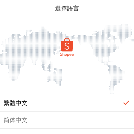
選擇語言
繁體中文
简体中文
頁面無法顯示