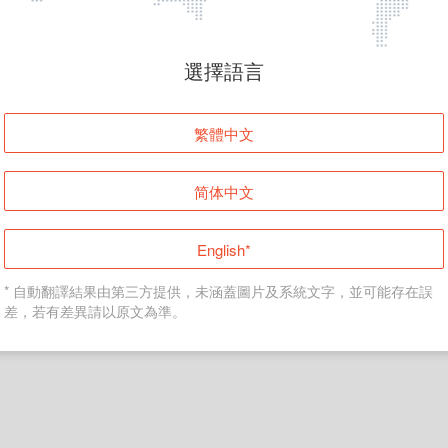
頁面無法顯示
選擇語言
發生錯誤！請登入並再試一次或回到主頁。
繁體中文
登入
简体中文
返回首頁
English*
* 自動翻譯結果由第三方提供，未涵蓋圖片及系統文字，並可能存在誤
差，若有差異請以原文為準。