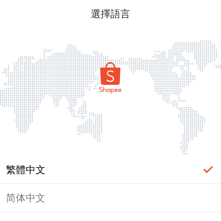
選擇語言
繁體中文
简体中文
頁面無法顯示