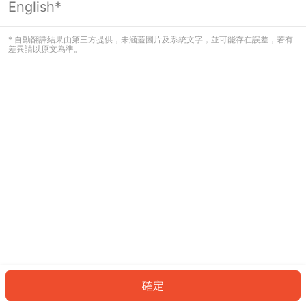
English*
發生錯誤！請登入並再試一次或回到主
頁。
* 自動翻譯結果由第三方提供，未涵蓋圖片及系統文字，並可能存在誤差，若有
差異請以原文為準。
登入
返回首頁
確定
ID: 3759bda1a5a-3a0c-4f2b-933e-cf0a46641c23