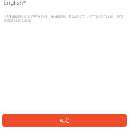
English*
發生錯誤！請登入並再試一次或回到主
頁。
* 自動翻譯結果由第三方提供，未涵蓋圖片及系統文字，並可能存在誤差，若有
差異請以原文為準。
登入
返回首頁
確定
ID: 11608731a88-652b-4116-a2c1-58b8d4d02e72