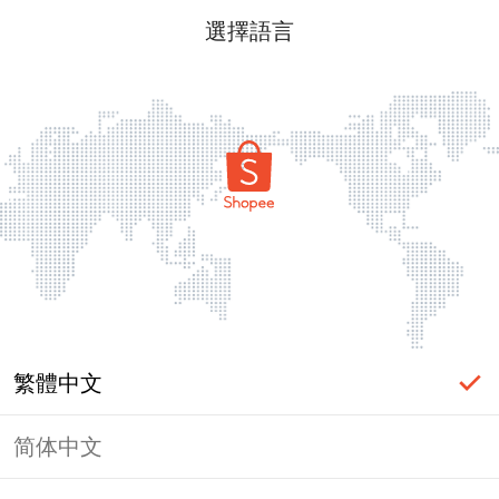
選擇語言
繁體中文
简体中文
頁面無法顯示