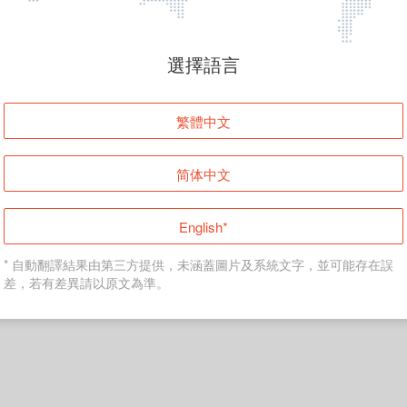
頁面無法顯示
選擇語言
發生錯誤！請登入並再試一次或回到主頁。
繁體中文
登入
简体中文
返回首頁
English*
* 自動翻譯結果由第三方提供，未涵蓋圖片及系統文字，並可能存在誤
差，若有差異請以原文為準。