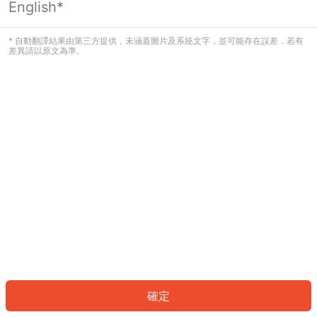
English*
發生錯誤！請登入並再試一次或回到主
頁。
* 自動翻譯結果由第三方提供，未涵蓋圖片及系統文字，並可能存在誤差，若有
差異請以原文為準。
登入
返回首頁
確定
ID: 57324db3aae-e760-48b2-a1cd-8ee7561cac54