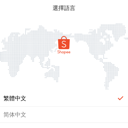
選擇語言
繁體中文
简体中文
頁面無法顯示