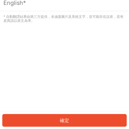
English*
發生錯誤！請登入並再試一次或回到主
頁。
* 自動翻譯結果由第三方提供，未涵蓋圖片及系統文字，並可能存在誤差，若有
差異請以原文為準。
登入
返回首頁
確定
ID: 759a259b608-1675-4271-a808-34776d9007ac