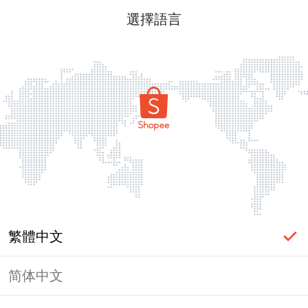
選擇語言
繁體中文
简体中文
頁面無法顯示