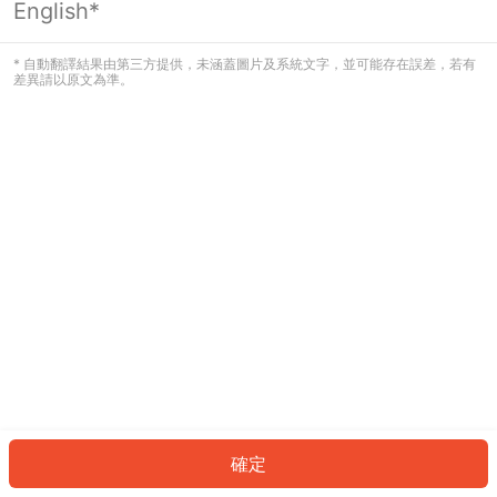
English*
發生錯誤！請登入並再試一次或回到主
頁。
* 自動翻譯結果由第三方提供，未涵蓋圖片及系統文字，並可能存在誤差，若有
差異請以原文為準。
登入
返回首頁
確定
ID: 6880c347df7-80e0-47c6-bfeb-7087b1b32ec4