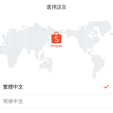
選擇語言
繁體中文
简体中文
頁面無法顯示