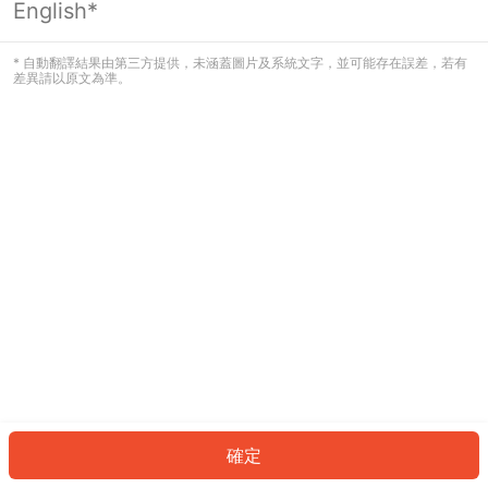
English*
發生錯誤！請登入並再試一次或回到主
頁。
* 自動翻譯結果由第三方提供，未涵蓋圖片及系統文字，並可能存在誤差，若有
差異請以原文為準。
登入
返回首頁
確定
ID: 248732dd6af-9215-4142-b3ea-5c43236209bd