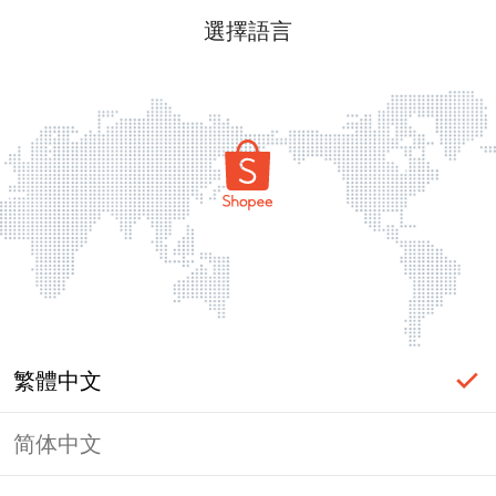
選擇語言
繁體中文
简体中文
頁面無法顯示