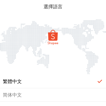
選擇語言
繁體中文
简体中文
頁面無法顯示