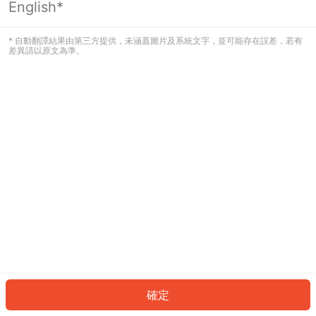
English*
發生錯誤！請登入並再試一次或回到主
頁。
* 自動翻譯結果由第三方提供，未涵蓋圖片及系統文字，並可能存在誤差，若有
差異請以原文為準。
登入
返回首頁
確定
ID: 116357e39f0-0ed3-4dba-8e66-85ad3674d80b