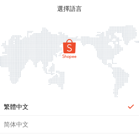
選擇語言
繁體中文
简体中文
頁面無法顯示