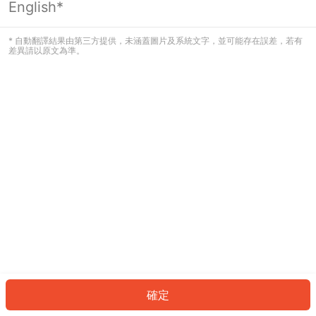
English*
發生錯誤！請登入並再試一次或回到主
頁。
* 自動翻譯結果由第三方提供，未涵蓋圖片及系統文字，並可能存在誤差，若有
差異請以原文為準。
登入
返回首頁
確定
ID: 1507c909072-1462-4c06-9d9a-8f11a65fc4f5