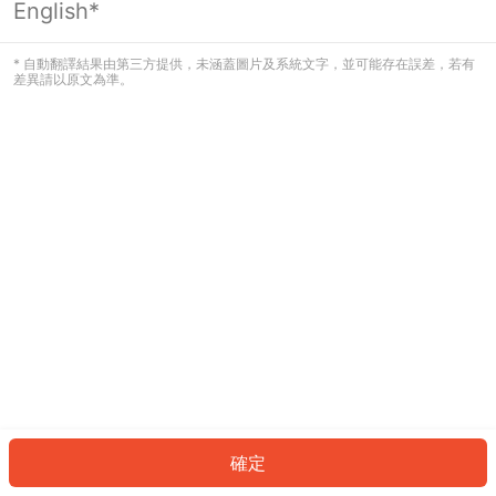
English*
發生錯誤！請登入並再試一次或回到主
頁。
* 自動翻譯結果由第三方提供，未涵蓋圖片及系統文字，並可能存在誤差，若有
差異請以原文為準。
登入
返回首頁
確定
ID: 9587c44c0f0-fa20-4bcc-8005-38a78b126022