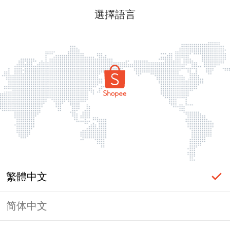
選擇語言
繁體中文
简体中文
頁面無法顯示