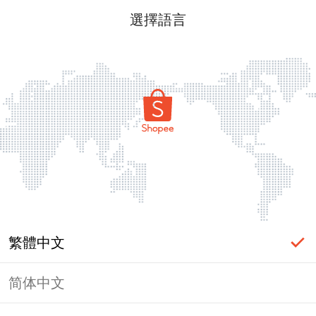
選擇語言
繁體中文
简体中文
頁面無法顯示