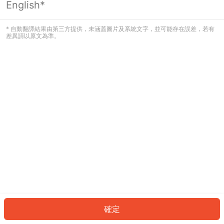
English*
發生錯誤！請登入並再試一次或回到主
頁。
* 自動翻譯結果由第三方提供，未涵蓋圖片及系統文字，並可能存在誤差，若有
差異請以原文為準。
登入
返回首頁
確定
ID: 94732675f24-c259-4912-9a01-dd731eb076e8