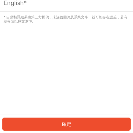
English*
發生錯誤！請登入並再試一次或回到主
頁。
* 自動翻譯結果由第三方提供，未涵蓋圖片及系統文字，並可能存在誤差，若有
差異請以原文為準。
登入
返回首頁
確定
ID: 807f3ea51c8-5da3-4298-a874-fb1634989b9c