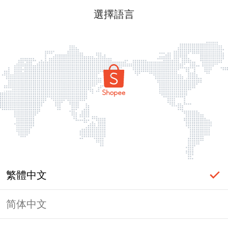
選擇語言
繁體中文
简体中文
頁面無法顯示