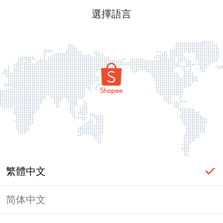
選擇語言
繁體中文
简体中文
頁面無法顯示