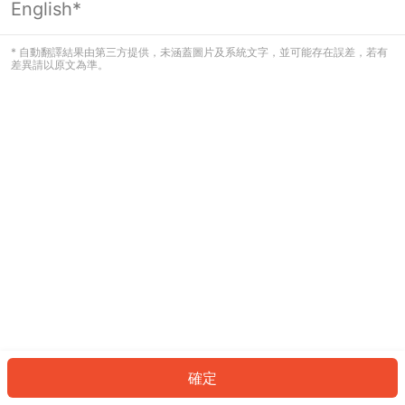
English*
發生錯誤！請登入並再試一次或回到主
頁。
* 自動翻譯結果由第三方提供，未涵蓋圖片及系統文字，並可能存在誤差，若有
差異請以原文為準。
登入
返回首頁
確定
ID: 7268f4ce3ac-ef0e-4ddb-b627-7c5e9ad5f879