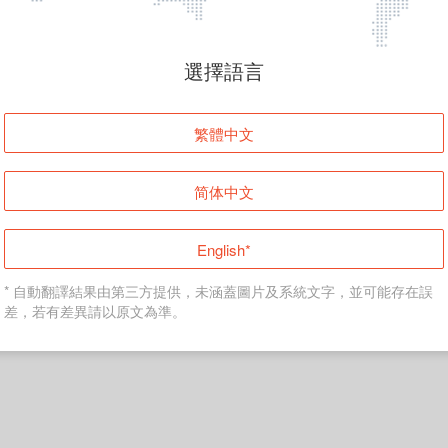
頁面無法顯示
選擇語言
發生錯誤！請登入並再試一次或回到主頁。
繁體中文
登入
简体中文
返回首頁
English*
* 自動翻譯結果由第三方提供，未涵蓋圖片及系統文字，並可能存在誤
差，若有差異請以原文為準。