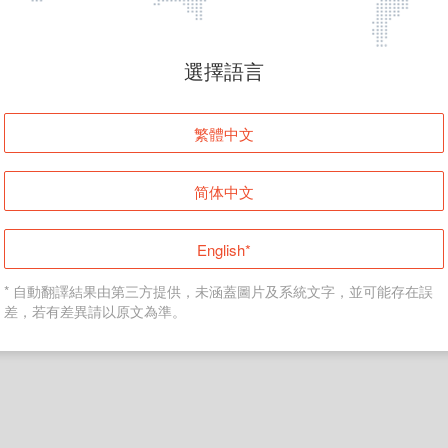
頁面無法顯示
選擇語言
發生錯誤！請登入並再試一次或回到主頁。
繁體中文
登入
简体中文
返回首頁
English*
* 自動翻譯結果由第三方提供，未涵蓋圖片及系統文字，並可能存在誤
差，若有差異請以原文為準。