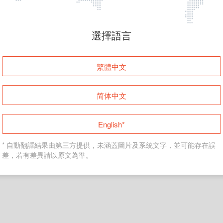
頁面無法顯示
選擇語言
發生錯誤！請登入並再試一次或回到主頁。
繁體中文
登入
简体中文
返回首頁
English*
* 自動翻譯結果由第三方提供，未涵蓋圖片及系統文字，並可能存在誤
差，若有差異請以原文為準。