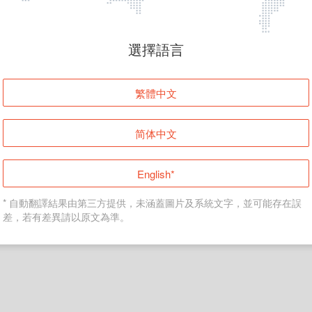
頁面無法顯示
選擇語言
發生錯誤！請登入並再試一次或回到主頁。
繁體中文
登入
简体中文
返回首頁
English*
* 自動翻譯結果由第三方提供，未涵蓋圖片及系統文字，並可能存在誤
差，若有差異請以原文為準。