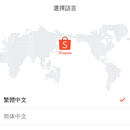
選擇語言
繁體中文
简体中文
頁面無法顯示