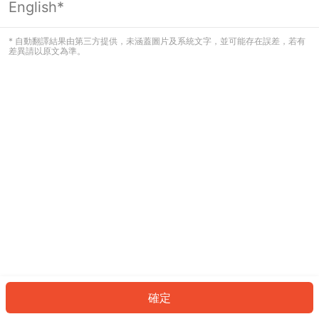
English*
發生錯誤！請登入並再試一次或回到主
頁。
* 自動翻譯結果由第三方提供，未涵蓋圖片及系統文字，並可能存在誤差，若有
差異請以原文為準。
登入
返回首頁
確定
ID: 43805d72b81-c537-4cec-81ed-f82e48ef6f76