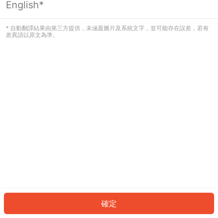
English*
發生錯誤！請登入並再試一次或回到主
頁。
* 自動翻譯結果由第三方提供，未涵蓋圖片及系統文字，並可能存在誤差，若有
差異請以原文為準。
登入
返回首頁
確定
ID: 874f273e078-7d9b-4fc5-8af2-31dacee076b6