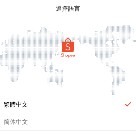
選擇語言
繁體中文
简体中文
頁面無法顯示